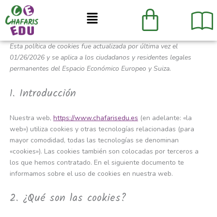
Consent
Consent
Consent
Consent
Consent
Consent
Consent
Consent
Consent
Consent
Consent
Consent
Estatística
Marketing
Ir
Menú
to
to
to
to
to
to
to
to
to
to
to
to
al
service
service
service
service
service
service
service
service
service
service
service
service
contenido
wordpress
elementor
woocommerc
polylang
sourcebuster
jetpack
stripe
automattic
google-
complianz
facebook
varios
js
fonts
Esta política de cookies fue actualizada por última vez el
01/26/2026 y se aplica a los ciudadanos y residentes legales
permanentes del Espacio Económico Europeo y Suiza.
1. Introducción
Nuestra web,
https://www.chafarisedu.es
(en adelante: «la
web») utiliza cookies y otras tecnologías relacionadas (para
mayor comodidad, todas las tecnologías se denominan
«cookies»). Las cookies también son colocadas por terceros a
los que hemos contratado. En el siguiente documento te
informamos sobre el uso de cookies en nuestra web.
2. ¿Qué son las cookies?